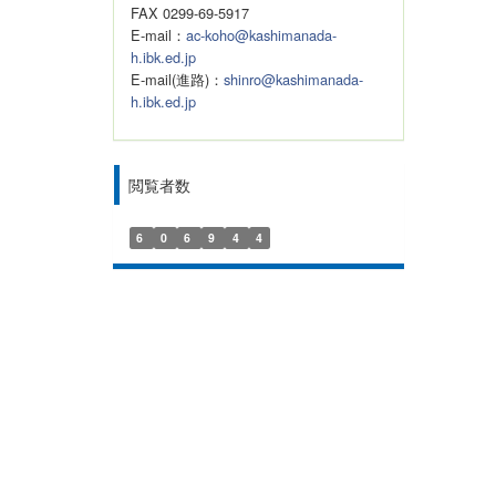
FAX 0299-69-5917
E-mail：
ac-koho@kashimanada-
h.ibk.ed.jp
E-mail(進路)：
shinro@kashimanada-
h.ibk.ed.jp
閲覧者数
6
0
6
9
4
4