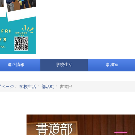
進路情報
学校生活
事務室
プページ
学校生活
部活動
書道部