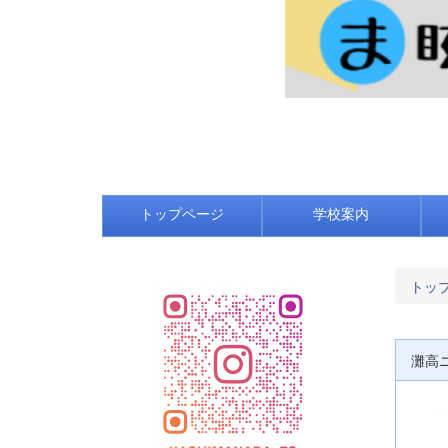
トップページ
学校案内
トッ
灘高