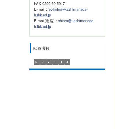
FAX 0299-69-5917
E-mail：
ac-koho@kashimanada-
h.ibk.ed.jp
E-mail(進路)：
shinro@kashimanada-
h.ibk.ed.jp
閲覧者数
6
0
7
1
1
4