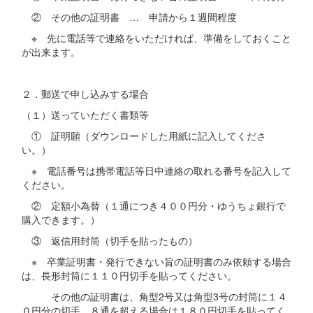
② その他の証明書 … 申請から１週間程度
※ 先に電話等で連絡をいただければ、準備をしておくこと
が出来ます。
２．郵送で申し込みする場合
（１）送っていただく書類等
① 証明願（ダウンロードした用紙に記入してくださ
い。）
※ 電話番号は携帯電話等日中連絡の取れる番号を記入して
ください。
② 定額小為替（１通につき４００円分・ゆうちょ銀行で
購入できます。）
③ 返信用封筒（切手を貼ったもの）
※ 卒業証明書・発行できない旨の証明書のみ依頼する場合
は、長形封筒に１１０円切手を貼ってください。
その他の証明書は、角型2号又は角型3号の封筒に１４
０円分の切手、８通を超える場合は１８０円切手を貼ってく